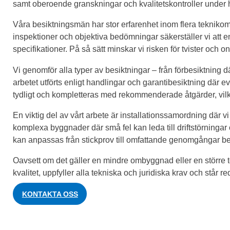
samt oberoende granskningar och kvalitetskontroller under 
Våra besiktningsmän har stor erfarenhet inom flera teknik
inspektioner och objektiva bedömningar säkerställer vi att e
specifikationer. På så sätt minskar vi risken för tvister och o
Vi genomför alla typer av besiktningar – från förbesiktning dä
arbetet utförts enligt handlingar och garantibesiktning där 
tydligt och kompletteras med rekommenderade åtgärder, vilket
En viktig del av vårt arbete är installationssamordning där v
komplexa byggnader där små fel kan leda till driftstörninga
kan anpassas från stickprov till omfattande genomgångar b
Oavsett om det gäller en mindre ombyggnad eller en större to
kvalitet, uppfyller alla tekniska och juridiska krav och står 
KONTAKTA OSS