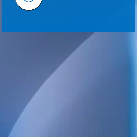
Vi erbjuder tekniska konsulttjänster inom byggsektorn på den sv
med hållbarhet som en naturlig del i alla våra projekt
Vårt breda tjänsteutbud omfattar bygg- och installationsprojekteri
styr och energi) samt BIM på hög detaljnivå.
Vi arbetar även med projektledning, projekteringsledning, installa
kontroll och besiktning – alltid med fokus på kvalitet, effektivitet 
värde.
POSTADRESS
WELS Sverige AB
c/o Bright Redovisning & Revision