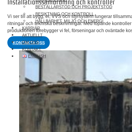
Installationssamordning och kontroller
BESTÄLLARSTÖD OCH PROJEKTSTÖD
BESIKTNING OCH KONTROLL
Vi ser till att bygg, el, VVS och styrsystem fungerar tillsamm
HÅLLBARHET, MILJÖ OCH ENERGI
ritningar och tekniska beskrivningar. Med löpande kontrolle
KARRIÄR
produktionen förebygger vi fel, förseningar och oväntade ko
AKTUELLT
OM OSS
KONTAKTA OSS
KONTAKT
ENGLISH