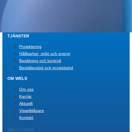
Storgatan 31 C
931 32 Skellefteå
Org.nr 559448-2886
TJÄNSTER
Projektering
Hållbarhet, miljö och energi
Besiktning och kontroll
Beställarstöd och projektstöd
OM WELS
Om oss
Karriär
Aktuellt
Visselblåsare
Kontakt
WELS © 2026